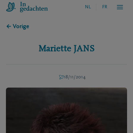
NL
FR
← Vorige
Mariette
JANS
18/11/2014