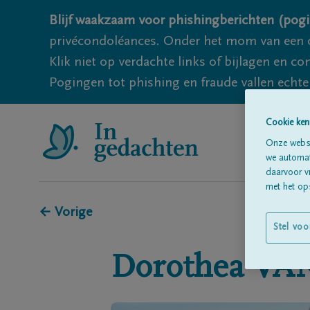
Blijf waakzaam voor phishingberichten (pogi
privécondoléances. Onder het mom van een c
Klik niet op verdachte links of bijlagen en 
Pogingen tot phishing en fraude vallen echter
Cookie ken
Onze websi
we automati
daarvoor v
met het ops
← Vorige
Stel voo
Dorothea
VA