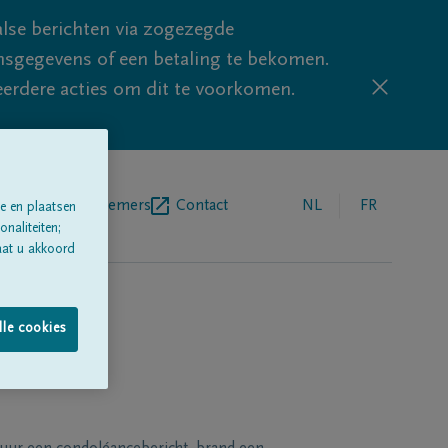
lse berichten via zogezegde
sgegevens of een betaling te bekomen.
eerdere acties om dit te voorkomen.
egrafenisondernemers
Contact
NL
FR
e en plaatsen
naliteiten;
aat u akkoord
lle cookies