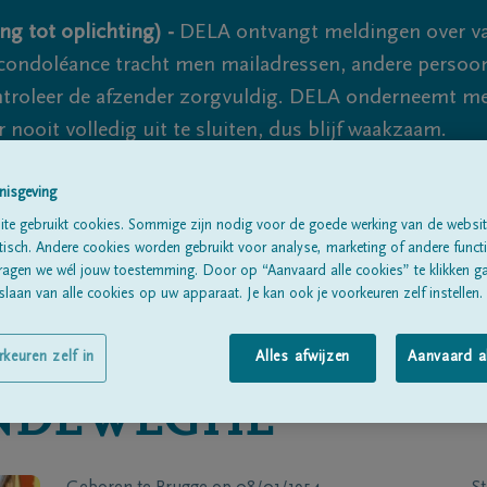
ng tot oplichting) -
DELA ontvangt meldingen over va
ondoléance tracht men mailadressen, andere persoon
controleer de afzender zorgvuldig. DELA onderneemt m
 nooit volledig uit te sluiten, dus blijf waakzaam.
nisgeving
Alle rouwberichten
Over ons
B
te gebruikt cookies. Sommige zijn nodig voor de goede werking van de websit
sch. Andere cookies worden gebruikt voor analyse, marketing of andere functio
ragen we wél jouw toestemming. Door op “Aanvaard alle cookies” te klikken g
laan van alle cookies op uw apparaat. Je kan ook je voorkeuren zelf instellen.
rkeuren zelf in
Alles afwijzen
Aanvaard a
NDEWEGHE