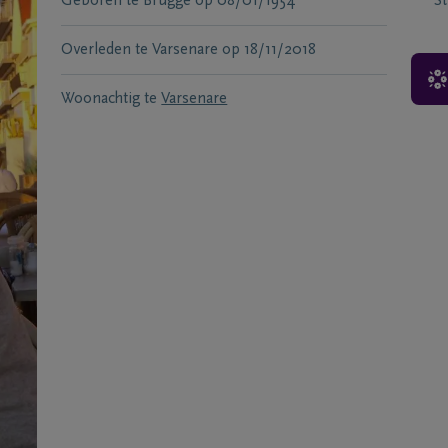
Geboren te
Brugge
op
08/01/1954
S
Overleden te
Varsenare
op
18/11/2018
Woonachtig te
Varsenare