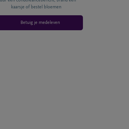
tuur een condoléancebericht, brand een
kaarsje of bestel bloemen
Betuig je medeleven