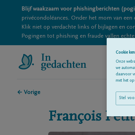
Blijf waakzaam voor phishingberichten (pogi
privécondoléances. Onder het mom van een c
Klik niet op verdachte links of bijlagen en 
Pogingen tot phishing en fraude vallen echter
Cookie ken
Onze websi
we automati
daarvoor v
met het ops
← Vorige
Stel voo
François
Petit