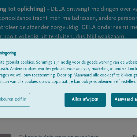
ng tot oplichting) -
DELA ontvangt meldingen over va
ondoléance tracht men mailadressen, andere persoon
controleer de afzender zorgvuldig. DELA onderneemt m
 nooit volledig uit te sluiten, dus blijf waakzaam.
nisgeving
Alle rouwberichten
Over ons
B
te gebruikt cookies. Sommige zijn nodig voor de goede werking van de websit
sch. Andere cookies worden gebruikt voor analyse, marketing of andere functio
ragen we wél jouw toestemming. Door op “Aanvaard alle cookies” te klikken g
laan van alle cookies op uw apparaat. Je kan ook je voorkeuren zelf instellen.
rkeuren zelf in
Alles afwijzen
Aanvaard a