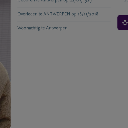
Geboren te
Antwerpen
op
22/07/1929
S
Overleden te
ANTWERPEN
op
18/11/2018
Woonachtig te
Antwerpen