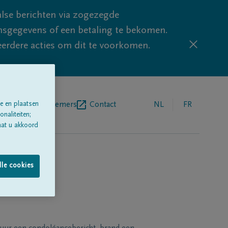
lse berichten via zogezegde
sgegevens of een betaling te bekomen.
eerdere acties om dit te voorkomen.
egrafenisondernemers
Contact
NL
FR
e en plaatsen
naliteiten;
aat u akkoord
lle cookies