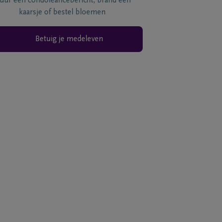
tuur een condoléancebericht, brand een
kaarsje of bestel bloemen
Betuig je medeleven