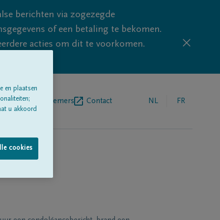
lse berichten via zogezegde
sgegevens of een betaling te bekomen.
eerdere acties om dit te voorkomen.
e en plaatsen
naliteiten;
egrafenisondernemers
Contact
NL
FR
aat u akkoord
lle cookies