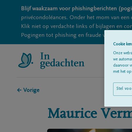
Blijf waakzaam voor phishingberichten (pogi
privécondoléances. Onder het mom van een c
Klik niet op verdachte links of bijlagen en 
Pogingen tot phishing en fraude vallen echter
Cookie ken
Onze websi
we automati
daarvoor v
met het ops
Stel voo
← Vorige
Maurice
Verm