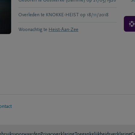
Geboren te
Oostkerke (Damme)
op
21/05/1926
S
Overleden te
KNOKKE-HEIST
op
18/11/2018
Woonachtig te
Heist-Aan-Zee
ontact
bruiksvoorwaarden
Privacyverklaring
Toegankelijkheidsverklaring
C