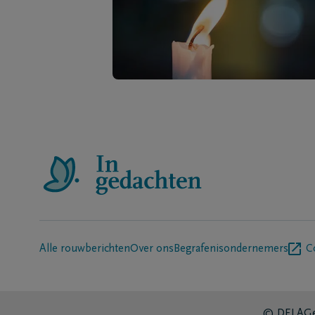
Alle rouwberichten
Over ons
Begrafenisondernemers
C
© DELA
Ge