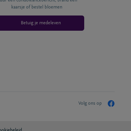
tuur een condoléancebericht, brand een
kaarsje of bestel bloemen
Betuig je medeleven
Volg ons op
ookiebeleid