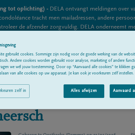
ng tot oplichting) -
DELA ontvangt meldingen over va
ondoléance tracht men mailadressen, andere persoon
controleer de afzender zorgvuldig. DELA onderneemt m
 nooit volledig uit te sluiten, dus blijf waakzaam.
nisgeving
te gebruikt cookies. Sommige zijn nodig voor de goede werking van de websit
sch. Andere cookies worden gebruikt voor analyse, marketing of andere functio
Alle rouwberichten
Over ons
B
ragen we wél jouw toestemming. Door op “Aanvaard alle cookies” te klikken g
laan van alle cookies op uw apparaat. Je kan ook je voorkeuren zelf instellen.
rkeuren zelf in
Alles afwijzen
Aanvaard a
eersch