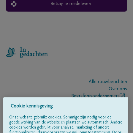
Betuig je medeleven
Alle rouwberichten
Over ons
Begrafenisondernemers
Contact
Cookie kennisgeving
Onze website gebruikt cookies. Sommige zijn nodig voor de
goede werking van de website en plaatsen we automatisch. Andere
Volg ons op
cookies worden gebruikt voor analyse, marketing of andere
functionaliteiten; daarvoor vragen we wél jouw toestemming. Door