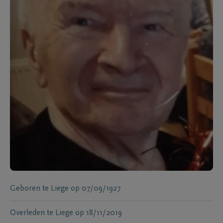
Geboren te
Liege
op
07/09/1927
Overleden te
Liege
op
18/11/2019