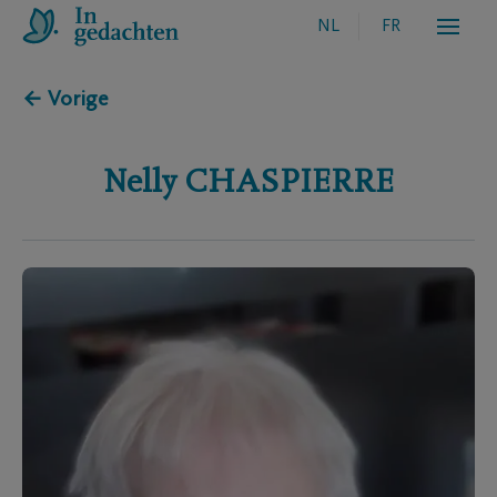
NL
FR
← Vorige
Nelly
CHASPIERRE