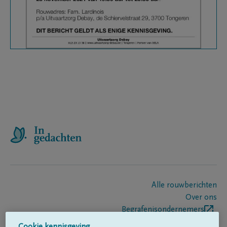
Alle rouwberichten
Over ons
Begrafenisondernemers
Contact
Cookie kennisgeving