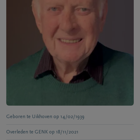
Geboren te
Uikhoven
op
14/02/1939
Overleden te
GENK
op
18/11/2021