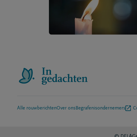
Alle rouwberichten
Over ons
Begrafenisondernemers
C
© DELA
Ge