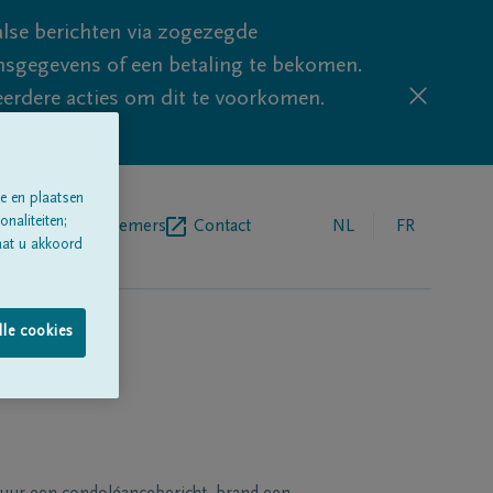
lse berichten via zogezegde
sgegevens of een betaling te bekomen.
eerdere acties om dit te voorkomen.
e en plaatsen
naliteiten;
egrafenisondernemers
Contact
NL
FR
aat u akkoord
lle cookies