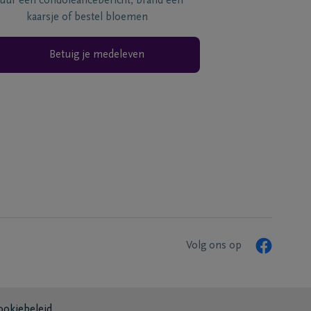
tuur een condoléancebericht, brand een
kaarsje of bestel bloemen
Betuig je medeleven
Volg ons op
ookiebeleid