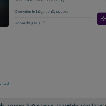
Geboren te
Tilff
op
24/12/1935
S
Overleden te
Liège
op
18/12/2012
Woonachtig te
Tilff
ontact
bruiksvoorwaarden
Privacyverklaring
Toegankelijkheidsverklaring
C