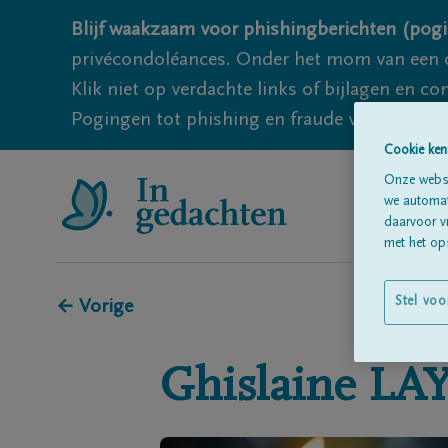
Blijf waakzaam voor phishingberichten (pogi
privécondoléances. Onder het mom van een c
Klik niet op verdachte links of bijlagen en 
Pogingen tot phishing en fraude vallen echter
Cookie ken
Onze websi
we automati
daarvoor v
met het ops
Stel voo
← Vorige
Ghislaine
LA