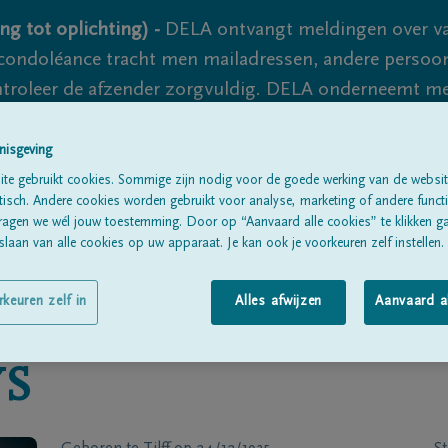
ng tot oplichting) -
DELA ontvangt meldingen over va
ondoléance tracht men mailadressen, andere persoon
controleer de afzender zorgvuldig. DELA onderneemt m
 nooit volledig uit te sluiten, dus blijf waakzaam.
nisgeving
te gebruikt cookies. Sommige zijn nodig voor de goede werking van de websit
sch. Andere cookies worden gebruikt voor analyse, marketing of andere functio
Alle rouwberichten
Over ons
B
ragen we wél jouw toestemming. Door op “Aanvaard alle cookies” te klikken g
laan van alle cookies op uw apparaat. Je kan ook je voorkeuren zelf instellen.
rkeuren zelf in
Alles afwijzen
Aanvaard a
YS