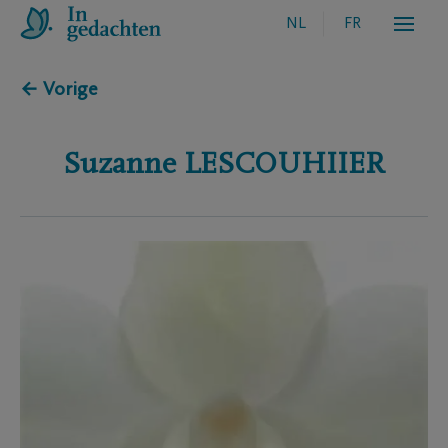
NL
FR
← Vorige
Suzanne
LESCOUHIIER