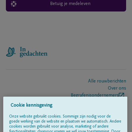
Betuig je medeleven
Alle rouwberichten
Over ons
Begrafenisondernemers
Contact
Cookie kennisgeving
Onze website gebruikt cookies. Sommige zijn nodig voor de
goede werking van de website en plaatsen we automatisch. Andere
Volg ons op
cookies worden gebruikt voor analyse, marketing of andere
functionaliteiten; daarvoor vragen we wél jouw toestemming. Door