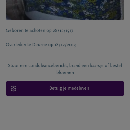
Geboren te
Schoten
op
28/12/1917
Overleden te
Deurne
op
18/12/2013
Stuur een condoléancebericht, brand een kaarsje of bestel
bloemen
Betuig je medeleven