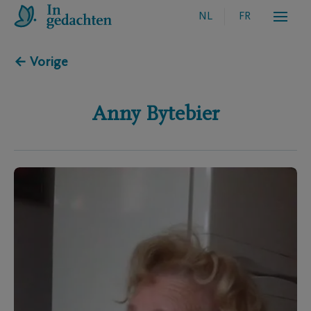
NL
FR
← Vorige
Anny
Bytebier