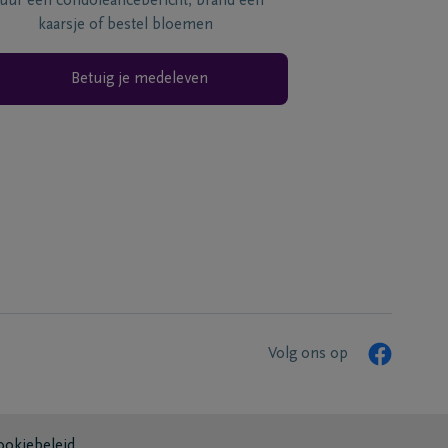
tuur een condoléancebericht, brand een
kaarsje of bestel bloemen
Betuig je medeleven
Volg ons op
ookiebeleid