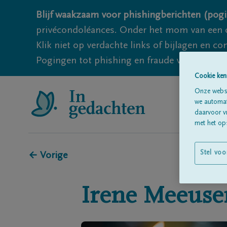
Blijf waakzaam voor phishingberichten (pogi
privécondoléances. Onder het mom van een c
Klik niet op verdachte links of bijlagen en 
Pogingen tot phishing en fraude vallen echter
Cookie ken
Onze websi
we automati
daarvoor v
met het ops
Stel voo
← Vorige
Irene
Meeuse