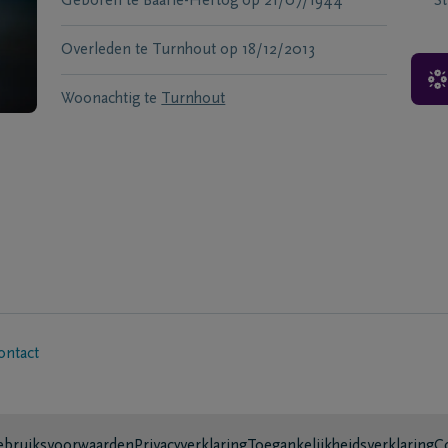
Geboren te
Baarle-Hertog
op
21/07/1944
S
Overleden te
Turnhout
op
18/12/2013
Woonachtig te
Turnhout
ontact
bruiksvoorwaarden
Privacyverklaring
Toegankelijkheidsverklaring
C