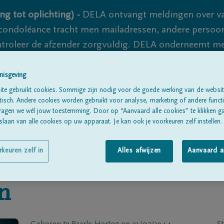
ng tot oplichting) -
DELA ontvangt meldingen over va
ondoléance tracht men mailadressen, andere persoon
controleer de afzender zorgvuldig. DELA onderneemt m
 nooit volledig uit te sluiten, dus blijf waakzaam.
nisgeving
te gebruikt cookies. Sommige zijn nodig voor de goede werking van de websit
sch. Andere cookies worden gebruikt voor analyse, marketing of andere functio
Alle rouwberichten
Over ons
B
ragen we wél jouw toestemming. Door op “Aanvaard alle cookies” te klikken g
laan van alle cookies op uw apparaat. Je kan ook je voorkeuren zelf instellen.
rkeuren zelf in
Alles afwijzen
Aanvaard a
n