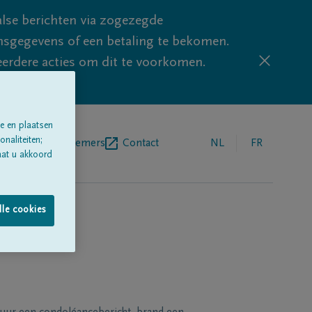
lse berichten via zogezegde
sgegevens of een betaling te bekomen.
eerdere acties om dit te voorkomen.
e en plaatsen
naliteiten;
egrafenisondernemers
Contact
NL
FR
aat u akkoord
lle cookies