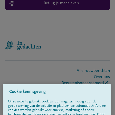
Betuig je medeleven
Alle rouwberichten
Over ons
Begrafenisondernemers
Contact
Cookie kennisgeving
Onze website gebruikt cookies. Sommige zijn nodig voor de
goede werking van de website en plaatsen we automatisch. Andere
Volg ons op
cookies worden gebruikt voor analyse, marketing of andere
functionaliteiten; daarvoor vragen we wél jouw toestemming. Door