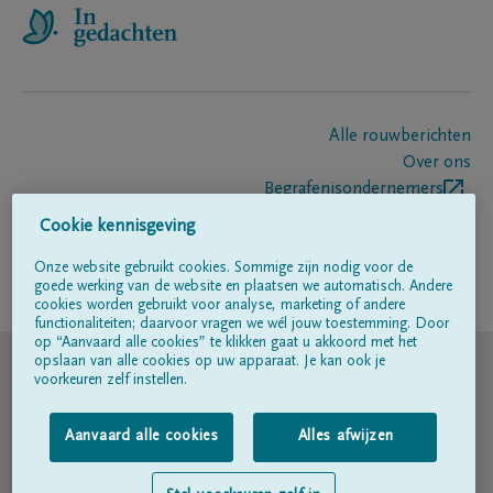
Alle rouwberichten
Over ons
Begrafenisondernemers
Contact
Cookie kennisgeving
Onze website gebruikt cookies. Sommige zijn nodig voor de
goede werking van de website en plaatsen we automatisch. Andere
Volg ons op
cookies worden gebruikt voor analyse, marketing of andere
functionaliteiten; daarvoor vragen we wél jouw toestemming. Door
op “Aanvaard alle cookies” te klikken gaat u akkoord met het
© DELA
opslaan van alle cookies op uw apparaat. Je kan ook je
voorkeuren zelf instellen.
Gebruiksvoorwaarden
Aanvaard alle cookies
Alles afwijzen
Privacyverklaring