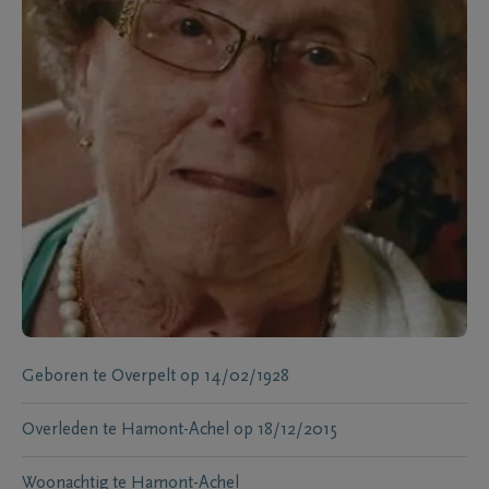
Geboren te
Overpelt
op
14/02/1928
Overleden te
Hamont-Achel
op
18/12/2015
Woonachtig te
Hamont-Achel