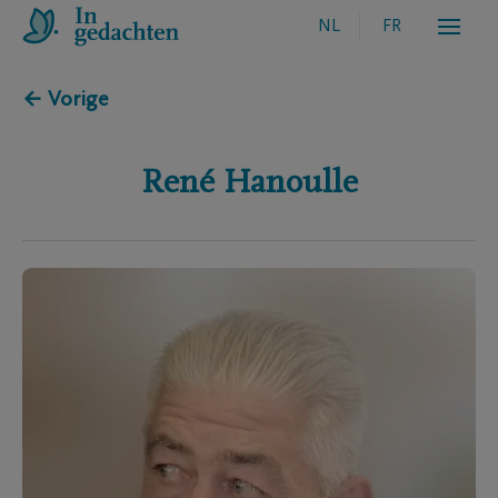
NL
FR
← Vorige
René
Hanoulle