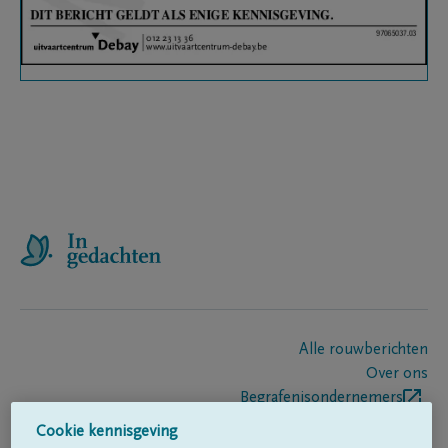
Alle rouwberichten
Over ons
Begrafenisondernemers
Contact
Cookie kennisgeving