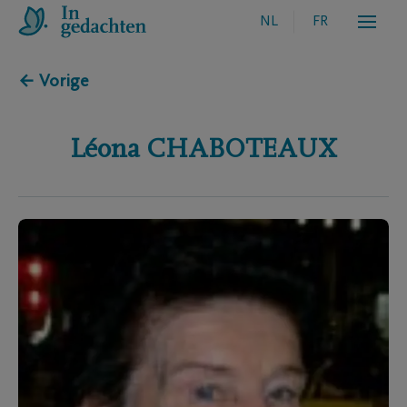
NL
FR
← Vorige
Léona
CHABOTEAUX