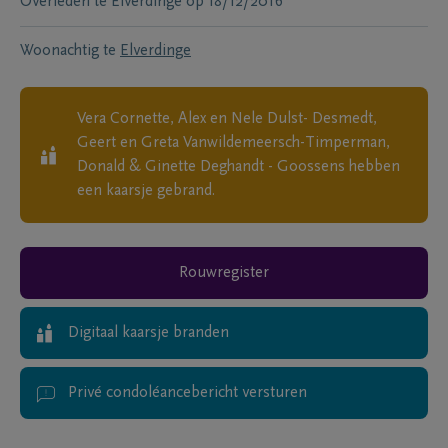
Overleden te
Elverdinge
op
18/12/2016
Woonachtig te
Elverdinge
Vera Cornette, Alex en Nele Dulst- Desmedt,
Geert en Greta Vanwildemeersch-Timperman,
Donald & Ginette Deghandt - Goossens
hebben
een kaarsje gebrand.
Rouwregister
Digitaal kaarsje branden
Privé condoléancebericht versturen