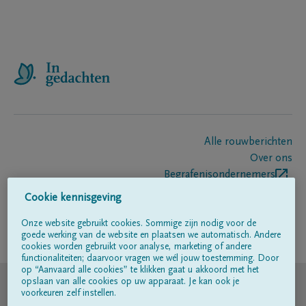
Alle rouwberichten
Over ons
Begrafenisondernemers
Contact
Cookie kennisgeving
Onze website gebruikt cookies. Sommige zijn nodig voor de
goede werking van de website en plaatsen we automatisch. Andere
Volg ons op
cookies worden gebruikt voor analyse, marketing of andere
functionaliteiten; daarvoor vragen we wél jouw toestemming. Door
op “Aanvaard alle cookies” te klikken gaat u akkoord met het
© DELA
opslaan van alle cookies op uw apparaat. Je kan ook je
voorkeuren zelf instellen.