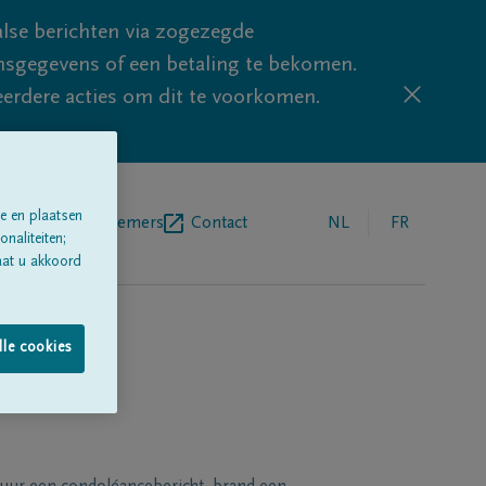
lse berichten via zogezegde
sgegevens of een betaling te bekomen.
eerdere acties om dit te voorkomen.
e en plaatsen
egrafenisondernemers
Contact
NL
FR
naliteiten;
aat u akkoord
lle cookies