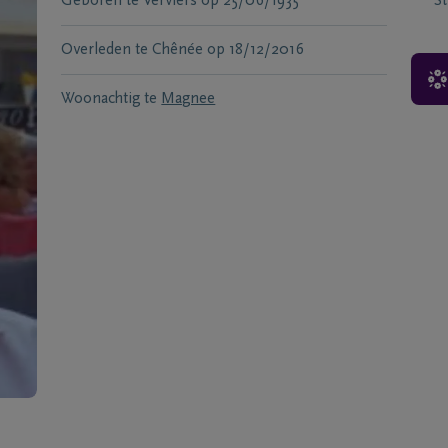
Geboren te
Verviers
op
25/06/1935
S
Overleden te
Chênée
op
18/12/2016
Woonachtig te
Magnee