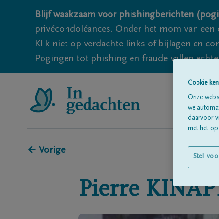
Blijf waakzaam voor phishingberichten (pogi
privécondoléances. Onder het mom van een c
Klik niet op verdachte links of bijlagen en 
Pogingen tot phishing en fraude vallen echter
Cookie ken
Onze websi
we automati
daarvoor v
met het ops
← Vorige
Stel voo
Pierre
KINAP