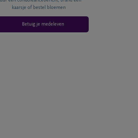
tuur een condoléancebericht, brand een
kaarsje of bestel bloemen
Betuig je medeleven