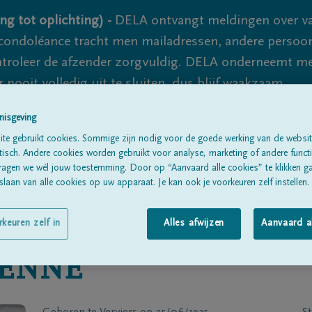
ng tot oplichting) -
DELA ontvangt meldingen over va
ondoléance tracht men mailadressen, andere persoon
controleer de afzender zorgvuldig. DELA onderneemt m
 nooit volledig uit te sluiten, dus blijf waakzaam.
nisgeving
te gebruikt cookies. Sommige zijn nodig voor de goede werking van de websit
Alle rouwberichten
Over ons
B
sch. Andere cookies worden gebruikt voor analyse, marketing of andere functio
ragen we wél jouw toestemming. Door op “Aanvaard alle cookies” te klikken g
laan van alle cookies op uw apparaat. Je kan ook je voorkeuren zelf instellen.
rkeuren zelf in
Alles afwijzen
Aanvaard a
ENNE