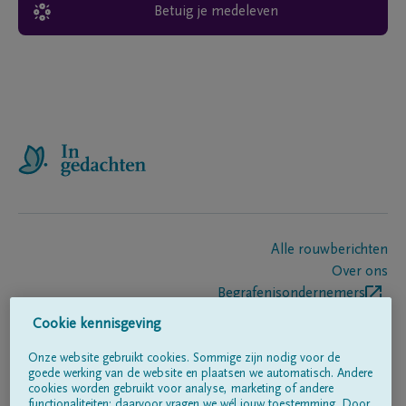
Betuig je medeleven
Alle rouwberichten
Over ons
Begrafenisondernemers
Contact
Cookie kennisgeving
Onze website gebruikt cookies. Sommige zijn nodig voor de
goede werking van de website en plaatsen we automatisch. Andere
Volg ons op
cookies worden gebruikt voor analyse, marketing of andere
functionaliteiten; daarvoor vragen we wél jouw toestemming. Door