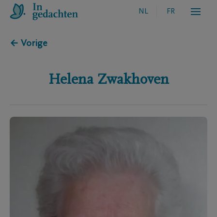
NL
FR
← Vorige
Helena
Zwakhoven