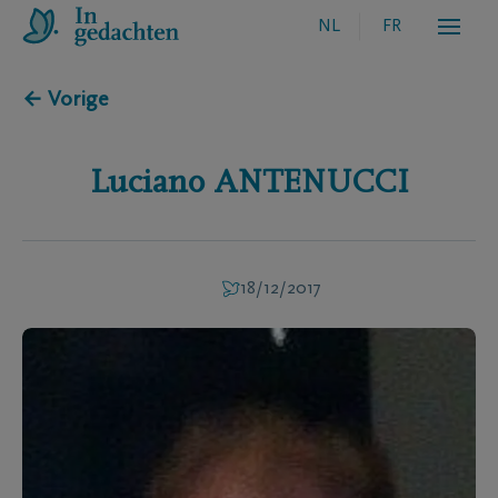
NL
FR
← Vorige
Luciano
ANTENUCCI
18/12/2017