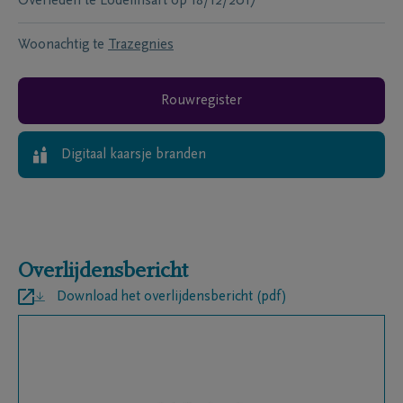
Overleden te
Lodelinsart
op
18/12/2017
Woonachtig te
Trazegnies
Rouwregister
Digitaal kaarsje branden
Overlijdensbericht
Download het overlijdensbericht (pdf)