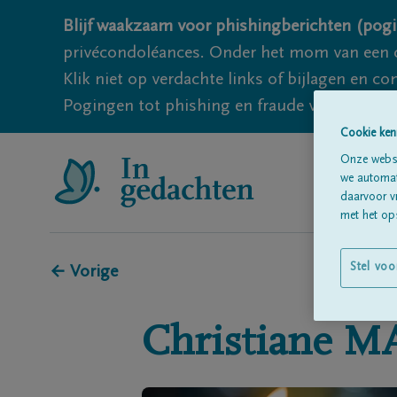
Blijf waakzaam voor phishingberichten (pogi
privécondoléances. Onder het mom van een c
Klik niet op verdachte links of bijlagen en 
Pogingen tot phishing en fraude vallen echter
Cookie ken
Onze websi
we automati
daarvoor v
met het ops
Stel voo
← Vorige
Christiane
M