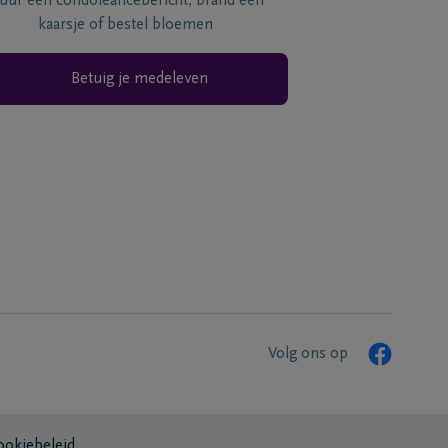
tuur een condoléancebericht, brand een
kaarsje of bestel bloemen
Betuig je medeleven
Volg ons op
ookiebeleid