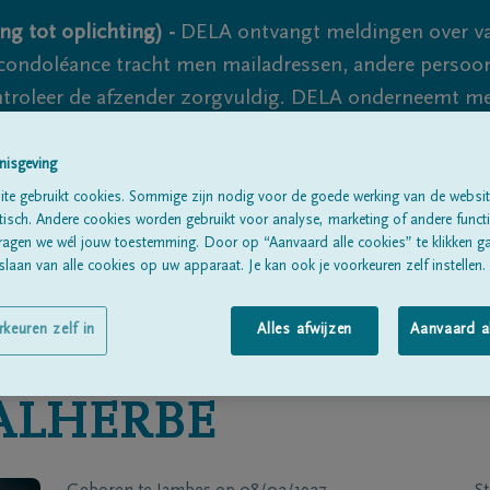
ng tot oplichting) -
DELA ontvangt meldingen over va
ondoléance tracht men mailadressen, andere persoon
controleer de afzender zorgvuldig. DELA onderneemt m
 nooit volledig uit te sluiten, dus blijf waakzaam.
nisgeving
te gebruikt cookies. Sommige zijn nodig voor de goede werking van de websit
sch. Andere cookies worden gebruikt voor analyse, marketing of andere functio
Alle rouwberichten
Over ons
B
ragen we wél jouw toestemming. Door op “Aanvaard alle cookies” te klikken g
laan van alle cookies op uw apparaat. Je kan ook je voorkeuren zelf instellen.
rkeuren zelf in
Alles afwijzen
Aanvaard a
ALHERBE