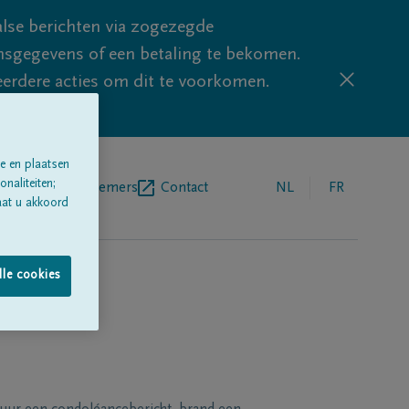
lse berichten via zogezegde
sgegevens of een betaling te bekomen.
eerdere acties om dit te voorkomen.
e en plaatsen
naliteiten;
egrafenisondernemers
Contact
NL
FR
aat u akkoord
lle cookies