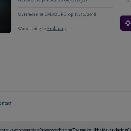
Geboren te
Jambes
op
08/02/1927
S
Overleden te
EMBOURG
op
18/12/2018
Woonachtig te
Embourg
ontact
bruiksvoorwaarden
Privacyverklaring
Toegankelijkheidsverklaring
C