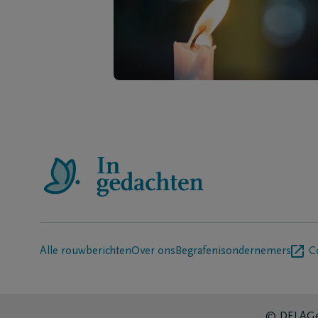
Alle rouwberichten
Over ons
Begrafenisondernemers
C
© DELA
Ge