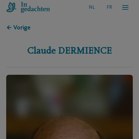
NL
FR
← Vorige
Claude
DERMIENCE