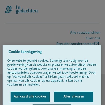
Alle rouwberichten
Over ons
Begrafenisondernemers
Contact
Cookie kennisgeving
Onze website gebruikt cookies. Sommige zijn nodig voor de
goede werking van de website en plaatsen we automatisch. Andere
Volg ons op
cookies worden gebruikt voor analyse, marketing of andere
functionaliteiten; daarvoor vragen we wél jouw toestemming. Door
op “Aanvaard alle cookies” te klikken gaat u akkoord met het
© DELA
opslaan van alle cookies op uw apparaat. Je kan ook je
voorkeuren zelf instellen.
Gebruiksvoorwaarden
Aanvaard alle cookies
Alles afwijzen
Privacyverklaring