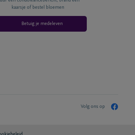
tuur een condoléancebericht, brand een
kaarsje of bestel bloemen
Betuig je medeleven
Volg ons op
ookiebeleid