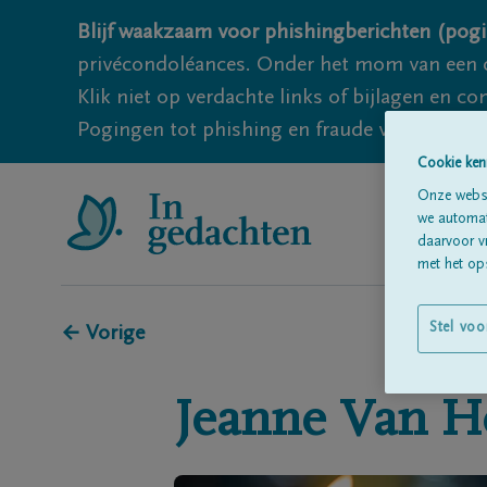
Blijf waakzaam voor phishingberichten (pogi
privécondoléances. Onder het mom van een c
Klik niet op verdachte links of bijlagen en 
Pogingen tot phishing en fraude vallen echter
Cookie ken
Onze websi
we automati
daarvoor v
met het ops
Stel voo
← Vorige
Jeanne
Van H