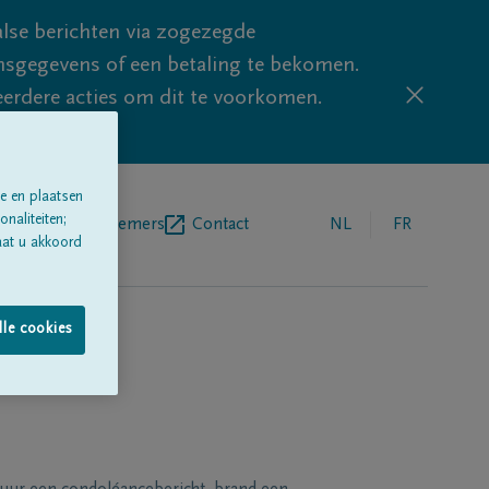
lse berichten via zogezegde
sgegevens of een betaling te bekomen.
eerdere acties om dit te voorkomen.
e en plaatsen
naliteiten;
egrafenisondernemers
Contact
NL
FR
aat u akkoord
lle cookies