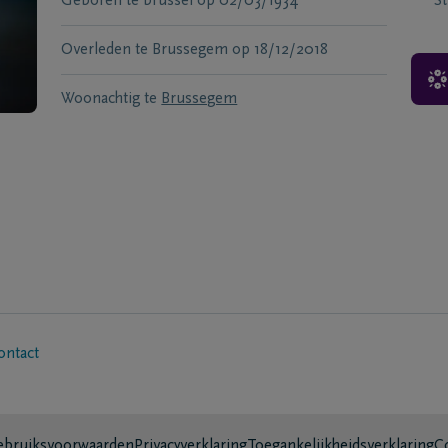
Geboren te
brussel
op
02/03/1934
S
Overleden te
Brussegem
op
18/12/2018
Woonachtig te
Brussegem
ontact
bruiksvoorwaarden
Privacyverklaring
Toegankelijkheidsverklaring
C