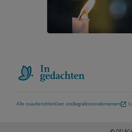
Alle rouwberichten
Over ons
Begrafenisondernemers
C
© DELA
Ge