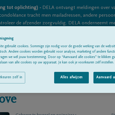
ng tot oplichting) -
DELA ontvangt meldingen over va
ondoléance tracht men mailadressen, andere persoon
controleer de afzender zorgvuldig. DELA onderneemt m
 nooit volledig uit te sluiten, dus blijf waakzaam.
nisgeving
te gebruikt cookies. Sommige zijn nodig voor de goede werking van de websit
sch. Andere cookies worden gebruikt voor analyse, marketing of andere functio
Alle rouwberichten
Over ons
B
ragen we wél jouw toestemming. Door op “Aanvaard alle cookies” te klikken g
laan van alle cookies op uw apparaat. Je kan ook je voorkeuren zelf instellen.
rkeuren zelf in
Alles afwijzen
Aanvaard a
ove