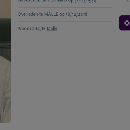
Geboren te
Sint-Lenaarts
op
31/05/1934
S
Overleden te
MALLE
op
18/12/2018
Woonachtig te
Malle