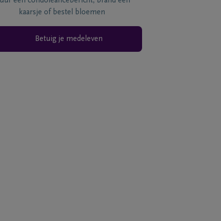
tuur een condoléancebericht, brand een
kaarsje of bestel bloemen
Betuig je medeleven