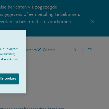
lse berichten via zogezegde
sgegevens of een betaling te bekomen.
eerdere acties om dit te voorkomen.
e en plaatsen
egrafenisondernemers
Contact
NL
FR
naliteiten;
aat u akkoord
lle cookies