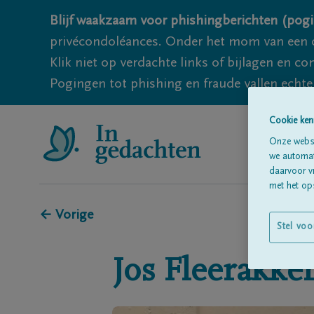
Blijf waakzaam voor phishingberichten (pogi
privécondoléances. Onder het mom van een c
Klik niet op verdachte links of bijlagen en 
Pogingen tot phishing en fraude vallen echter
Cookie ken
Onze websi
we automati
daarvoor v
met het ops
← Vorige
Stel voo
Jos
Fleerakke