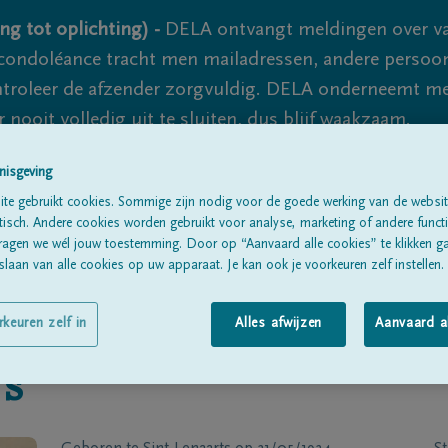
ng tot oplichting) -
DELA ontvangt meldingen over va
ondoléance tracht men mailadressen, andere persoon
controleer de afzender zorgvuldig. DELA onderneemt m
 nooit volledig uit te sluiten, dus blijf waakzaam.
nisgeving
te gebruikt cookies. Sommige zijn nodig voor de goede werking van de websit
Alle rouwberichten
Over ons
B
sch. Andere cookies worden gebruikt voor analyse, marketing of andere functio
ragen we wél jouw toestemming. Door op “Aanvaard alle cookies” te klikken g
laan van alle cookies op uw apparaat. Je kan ook je voorkeuren zelf instellen.
rkeuren zelf in
Alles afwijzen
Aanvaard a
rs