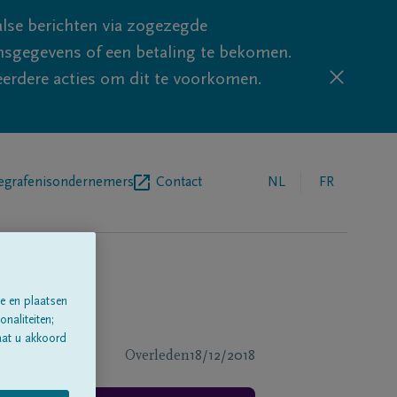
lse berichten via zogezegde
sgegevens of een betaling te bekomen.
eerdere acties om dit te voorkomen.
egrafenisondernemers
Contact
NL
FR
e en plaatsen
naliteiten;
aat u akkoord
Overleden
18/12/2018