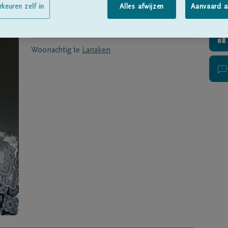
Geboren te
Maastricht
op
19/05/1942
rkeuren zelf in
Alles afwijzen
Aanvaard a
Overleden te
GENK
op
18/12/2018
Woonachtig te
Lanaken