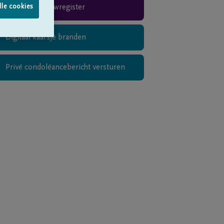
lle cookies
Rouwregister
Digitaal kaarsje branden
Privé condoléancebericht versturen