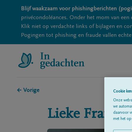
Blijf waakzaam voor phishingberichten (pogi
privécondoléances. Onder het mom van een c
Klik niet op verdachte links of bijlagen en 
Pogingen tot phishing en fraude vallen echter
← Vorige
Cookie ken
Onze websi
we automati
Lieke
Fransse
daarvoor v
met het ops