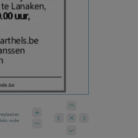
verplaatsen.
links onder.