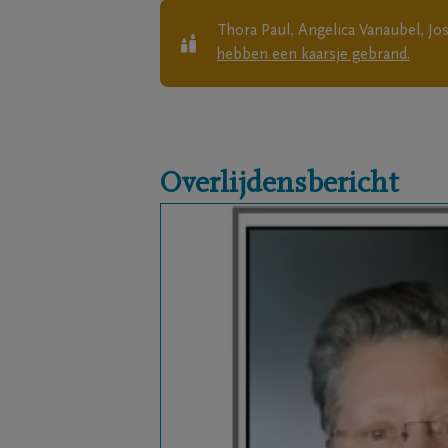
Thora Paul, Angelica Vanaubel, Jos
hebben een kaarsje gebrand.
Overlijdensbericht