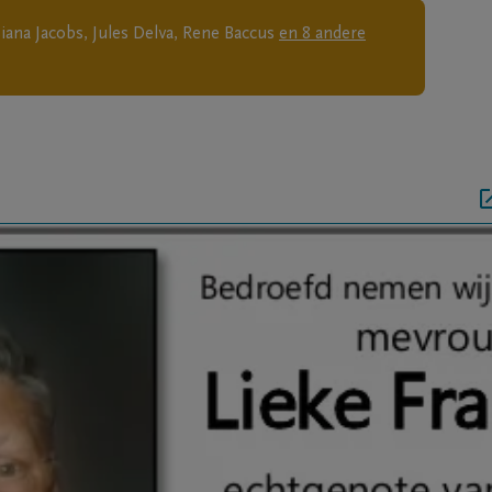
iana Jacobs, Jules Delva, Rene Baccus
en
8
andere