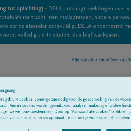
ng tot oplichting) -
DELA ontvangt meldingen over va
ondoléance tracht men mailadressen, andere persoon
controleer de afzender zorgvuldig. DELA onderneemt m
 nooit volledig uit te sluiten, dus blijf waakzaam.
Alle rouwberichten
Over ons
B
nisgeving
te gebruikt cookies. Sommige zijn nodig voor de goede werking van de websit
sch. Andere cookies worden gebruikt voor analyse, marketing of andere functio
n
ragen we wél jouw toestemming. Door op “Aanvaard alle cookies” te klikken g
laan van alle cookies op uw apparaat. Je kan ook je voorkeuren zelf instellen.