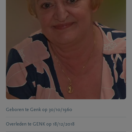
Geboren te
Genk
op
30/10/1960
Overleden te
GENK
op
18/12/2018