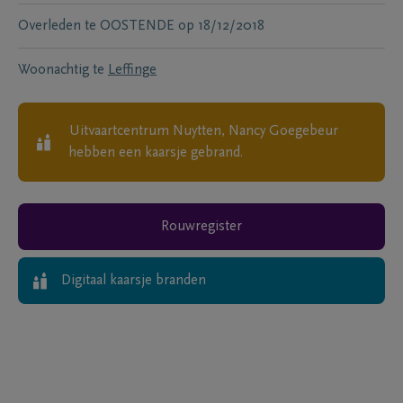
Overleden te
OOSTENDE
op
18/12/2018
Woonachtig te
Leffinge
Uitvaartcentrum Nuytten, Nancy Goegebeur
hebben een kaarsje gebrand.
Rouwregister
Digitaal kaarsje branden