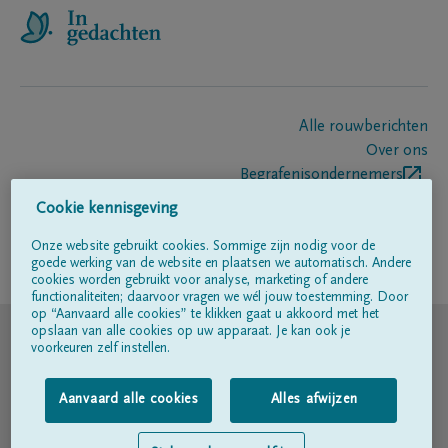
Alle rouwberichten
Over ons
Begrafenisondernemers
Contact
Cookie kennisgeving
Onze website gebruikt cookies. Sommige zijn nodig voor de
goede werking van de website en plaatsen we automatisch. Andere
Volg ons op
cookies worden gebruikt voor analyse, marketing of andere
functionaliteiten; daarvoor vragen we wél jouw toestemming. Door
op “Aanvaard alle cookies” te klikken gaat u akkoord met het
© DELA
opslaan van alle cookies op uw apparaat. Je kan ook je
voorkeuren zelf instellen.
Gebruiksvoorwaarden
Aanvaard alle cookies
Alles afwijzen
Privacyverklaring