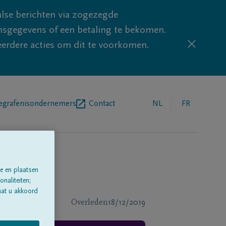
lse berichten via zogezegde
sgegevens of een betaling te bekomen.
eerdere acties om dit te voorkomen.
egrafenisondernemers
Contact
NL
FR
e en plaatsen
naliteiten;
aat u akkoord
Overleden
18/12/2019