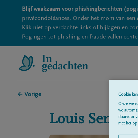
Blijf waakzaam voor phishingberichten (pogi
privécondoléances. Onder het mom van een c
Klik niet op verdachte links of bijlagen en 
Pogingen tot phishing en fraude vallen echter
← Vorige
Cookie ken
Onze websi
we automati
Louis
Seneca
daarvoor v
met het ops