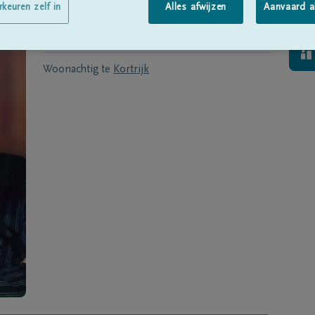
Geboren te
Oostende
op
06/07/1949
rkeuren zelf in
Alles afwijzen
Aanvaard a
Overleden te
KORTRIJK
op
18/12/2019
Woonachtig te
Kortrijk