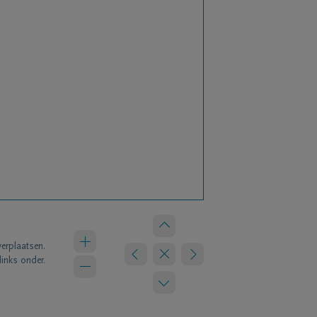
verplaatsen.
links onder.