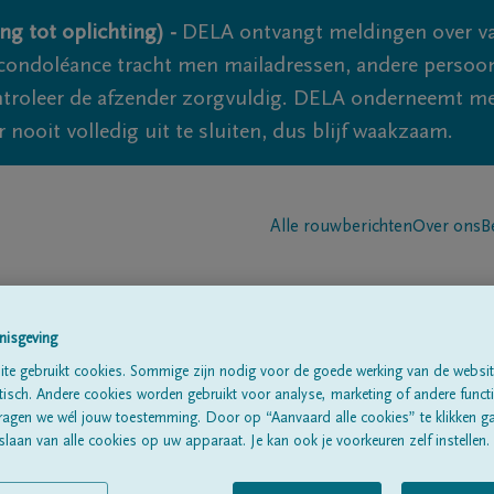
ng tot oplichting) -
DELA ontvangt meldingen over va
ondoléance tracht men mailadressen, andere persoon
controleer de afzender zorgvuldig. DELA onderneemt m
 nooit volledig uit te sluiten, dus blijf waakzaam.
Alle rouwberichten
Over ons
B
nisgeving
te gebruikt cookies. Sommige zijn nodig voor de goede werking van de websit
sch. Andere cookies worden gebruikt voor analyse, marketing of andere functio
ut
ragen we wél jouw toestemming. Door op “Aanvaard alle cookies” te klikken g
laan van alle cookies op uw apparaat. Je kan ook je voorkeuren zelf instellen.