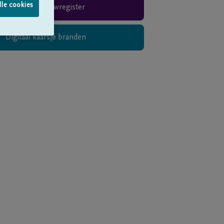
lle cookies
Rouwregister
Digitaal kaarsje branden