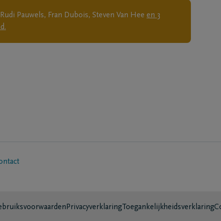
, Rudi Pauwels, Fran Dubois, Steven Van Hee
en
3
d.
ontact
bruiksvoorwaarden
Privacyverklaring
Toegankelijkheidsverklaring
C