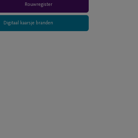
Rouwregister
Digitaal kaarsje branden