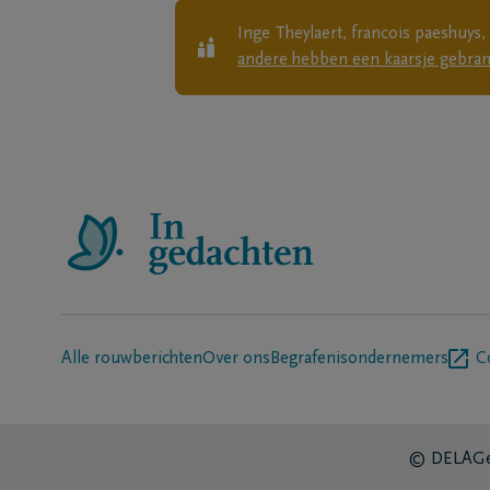
Inge Theylaert, francois paeshuys
andere
hebben een kaarsje gebran
Alle rouwberichten
Over ons
Begrafenisondernemers
C
© DELA
Ge