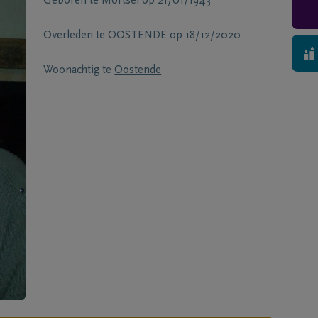
Geboren te
Mortsel
op
21/01/1943
Overleden te
OOSTENDE
op
18/12/2020
Woonachtig te
Oostende