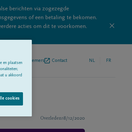
lse berichten via zogezegde
sgegevens of een betaling te bekomen.
eerdere acties om dit te voorkomen.
egrafenisondernemers
Contact
NL
FR
e en plaatsen
naliteiten;
aat u akkoord
lle cookies
Overleden
18/12/2020