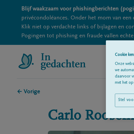
Blijf waakzaam voor phishingberichten (pogi
privécondoléances. Onder het mom van een c
Klik niet op verdachte links of bijlagen en 
Pogingen tot phishing en fraude vallen echter
Cookie ken
Onze websi
we automati
daarvoor v
met het ops
← Vorige
Stel voo
Carlo
Roosem