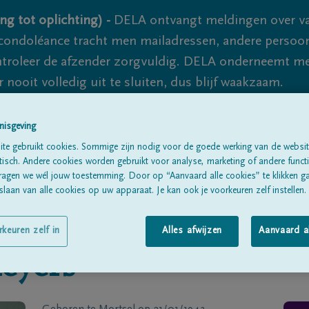
ng tot oplichting) -
DELA ontvangt meldingen over va
ondoléance tracht men mailadressen, andere persoon
controleer de afzender zorgvuldig. DELA onderneemt m
 nooit volledig uit te sluiten, dus blijf waakzaam.
nisgeving
Alle rouwberichten
Over ons
B
te gebruikt cookies. Sommige zijn nodig voor de goede werking van de websit
sch. Andere cookies worden gebruikt voor analyse, marketing of andere functio
ragen we wél jouw toestemming. Door op “Aanvaard alle cookies” te klikken g
laan van alle cookies op uw apparaat. Je kan ook je voorkeuren zelf instellen.
rkeuren zelf in
Alles afwijzen
Aanvaard a
eyers