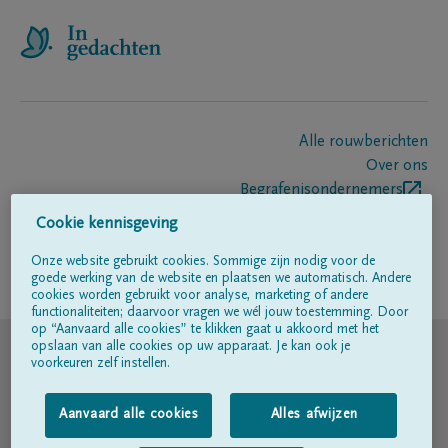
Alle rouwberichten
Over ons
Begrafenisondernemers
Contact
Cookie kennisgeving
Onze website gebruikt cookies. Sommige zijn nodig voor de
goede werking van de website en plaatsen we automatisch. Andere
Volg ons op
cookies worden gebruikt voor analyse, marketing of andere
functionaliteiten; daarvoor vragen we wél jouw toestemming. Door
op “Aanvaard alle cookies” te klikken gaat u akkoord met het
© DELA
opslaan van alle cookies op uw apparaat. Je kan ook je
voorkeuren zelf instellen.
Gebruiksvoorwaarden
Aanvaard alle cookies
Alles afwijzen
Privacyverklaring