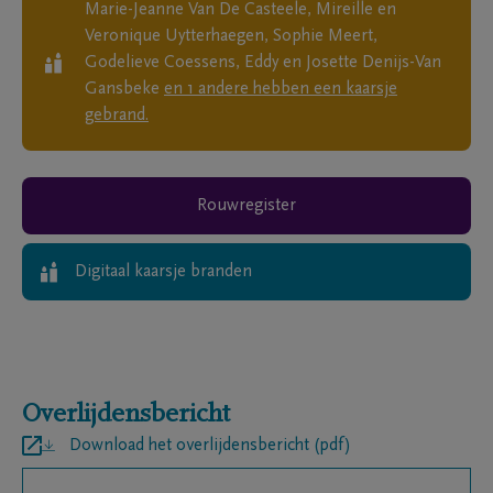
Marie-Jeanne Van De Casteele, Mireille en
Veronique Uytterhaegen, Sophie Meert,
Godelieve Coessens, Eddy en Josette Denijs-Van
Gansbeke
en
1
andere
hebben een kaarsje
gebrand.
Rouwregister
Digitaal kaarsje branden
Overlijdensbericht
Download het overlijdensbericht (pdf)