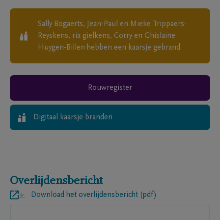
Sally Bogaerts, Jean-Paul en Mieke Trippaers-
Reyskens, ria gielkens, Corry en Ghislaine
Huygen-Billen
hebben een kaarsje gebrand.
Rouwregister
Digitaal kaarsje branden
Overlijdensbericht
Download het overlijdensbericht (pdf)