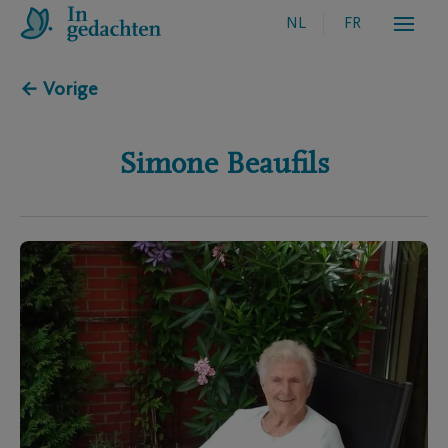
NL
FR
← Vorige
Simone
Beaufils