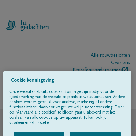
Alle rouwberichten
Over ons
Begrafenisondernemers
Contact
Cookie kennisgeving
Onze website gebruikt cookies. Sommige zijn nodig voor de
goede werking van de website en plaatsen we automatisch. Andere
Volg ons op
cookies worden gebruikt voor analyse, marketing of andere
functionaliteiten; daarvoor vragen we wél jouw toestemming. Door
op “Aanvaard alle cookies” te klikken gaat u akkoord met het
© DELA
opslaan van alle cookies op uw apparaat. Je kan ook je
voorkeuren zelf instellen.
Gebruiksvoorwaarden