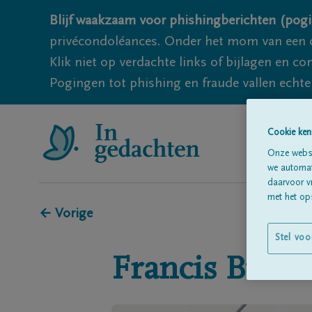
Blijf waakzaam voor phishingberichten (pogi
privécondoléances. Onder het mom van een c
Klik niet op verdachte links of bijlagen en 
Pogingen tot phishing en fraude vallen echter
Cookie ken
Onze websi
we automati
daarvoor v
met het ops
← Vorige
Stel voo
Francis
Buek