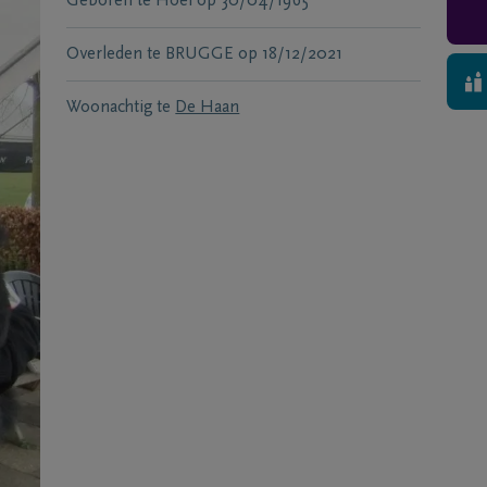
Geboren te
Hoei
op
30/04/1965
Overleden te
BRUGGE
op
18/12/2021
Woonachtig te
De Haan