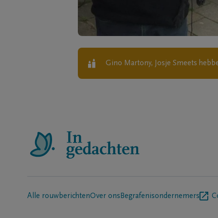
Gino Martony, Josje Smeets
hebbe
Alle rouwberichten
Over ons
Begrafenisondernemers
C