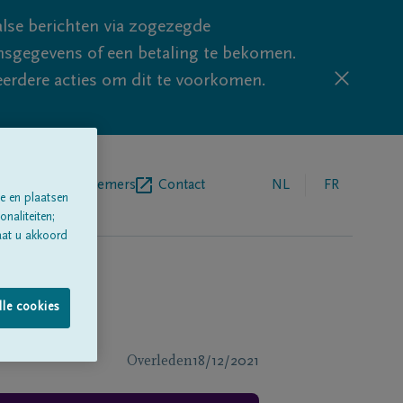
lse berichten via zogezegde
sgegevens of een betaling te bekomen.
eerdere acties om dit te voorkomen.
egrafenisondernemers
Contact
NL
FR
e en plaatsen
naliteiten;
aat u akkoord
lle cookies
Overleden
18/12/2021