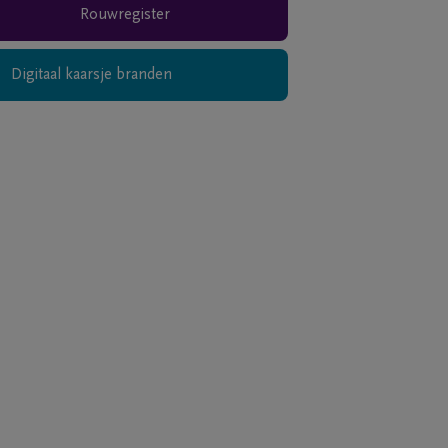
Rouwregister
Digitaal kaarsje branden