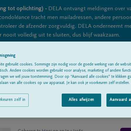
ng tot oplichting) -
DELA ontvangt meldingen over va
ondoléance tracht men mailadressen, andere persoon
controleer de afzender zorgvuldig. DELA onderneemt m
 nooit volledig uit te sluiten, dus blijf waakzaam.
nisgeving
Alle rouwberichten
Over ons
B
te gebruikt cookies. Sommige zijn nodig voor de goede werking van de websit
sch. Andere cookies worden gebruikt voor analyse, marketing of andere functio
ragen we wél jouw toestemming. Door op “Aanvaard alle cookies” te klikken g
laan van alle cookies op uw apparaat. Je kan ook je voorkeuren zelf instellen.
rkeuren zelf in
Alles afwijzen
Aanvaard a
enhoudt