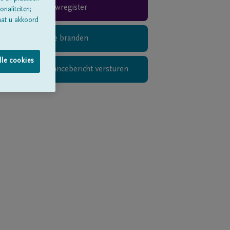
Rouwregister
naliteiten;
aat u akkoord
Digitaal kaarsje branden
lle cookies
Privé condoléancebericht versturen