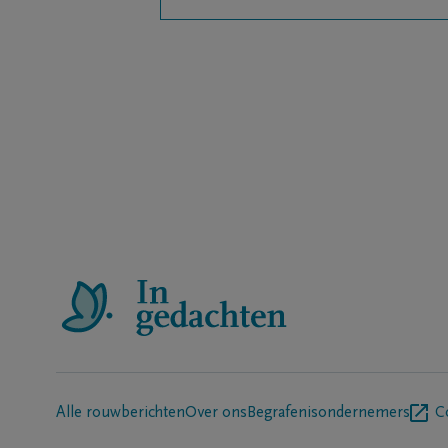
Alle rouwberichten
Over ons
Begrafenisondernemers
C