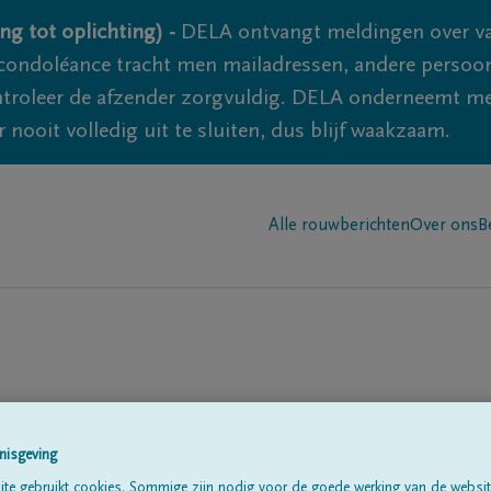
ng tot oplichting) -
DELA ontvangt meldingen over va
ondoléance tracht men mailadressen, andere persoon
controleer de afzender zorgvuldig. DELA onderneemt m
 nooit volledig uit te sluiten, dus blijf waakzaam.
Alle rouwberichten
Over ons
B
nisgeving
te gebruikt cookies. Sommige zijn nodig voor de goede werking van de websit