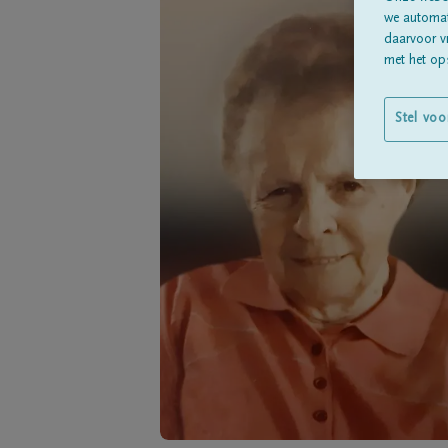
we automati
daarvoor v
met het ops
Stel voo