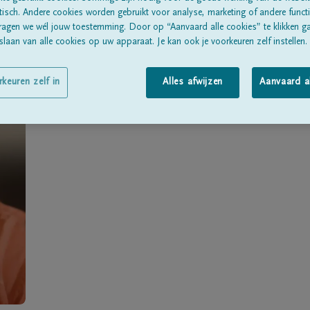
Geboren te
Zutendaal
op
31/05/1930
sch. Andere cookies worden gebruikt voor analyse, marketing of andere functio
ragen we wél jouw toestemming. Door op “Aanvaard alle cookies” te klikken g
Overleden te
Zutendaal
op
18/12/2021
laan van alle cookies op uw apparaat. Je kan ook je voorkeuren zelf instellen.
Woonachtig te
Zutendaal
rkeuren zelf in
Alles afwijzen
Aanvaard a