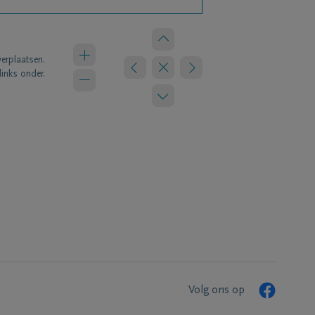
verplaatsen.
links onder.
Volg ons op