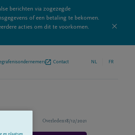
lse berichten via zogezegde
sgegevens of een betaling te bekomen.
eerdere acties om dit te voorkomen.
egrafenisondernemers
Contact
NL
FR
Overleden
18/12/2021
e en plaatsen