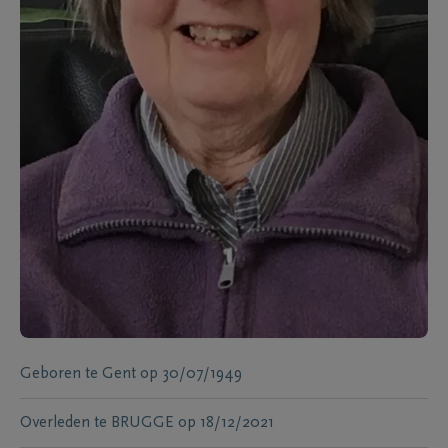
Geboren te
Gent
op
30/07/1949
Overleden te
BRUGGE
op
18/12/2021