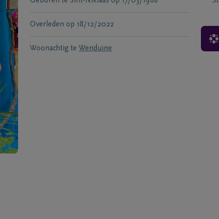
Geboren te
Sint-Niklaas
op
17/03/1968
S
Overleden
op
18/12/2022
Woonachtig te
Wenduine