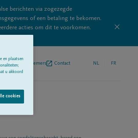
lse berichten via zogezegde
sgegevens of een betaling te bekomen.
eerdere acties om dit te voorkomen.
e en plaatsen
egrafenisondernemers
Contact
NL
FR
naliteiten;
aat u akkoord
lle cookies