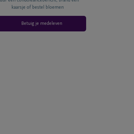
tuur een condoléancebericht, brand een
kaarsje of bestel bloemen
Betuig je medeleven