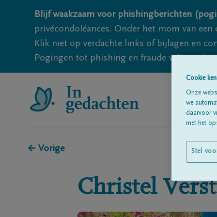
Blijf waakzaam voor phishingberichten (pogi
privécondoléances. Onder het mom van een c
Klik niet op verdachte links of bijlagen en 
Pogingen tot phishing en fraude vallen echter
Cookie ken
Onze websi
we automati
daarvoor v
met het ops
← Vorige
Stel voo
Christel
Verst