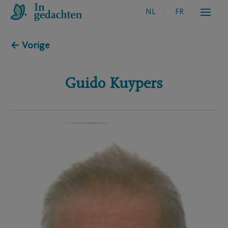
NL
FR
← Vorige
Guido
Kuypers