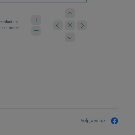
verplaatsen.
links onder.
Volg ons op