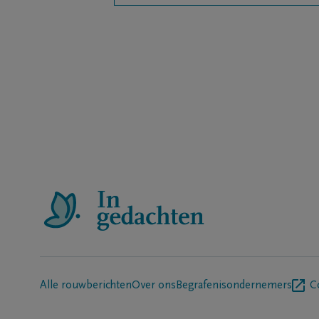
Alle rouwberichten
Over ons
Begrafenisondernemers
C