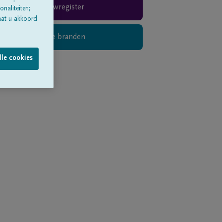
Rouwregister
naliteiten;
aat u akkoord
Digitaal kaarsje branden
lle cookies