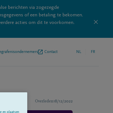
lse berichten via zogezegde
sgegevens of een betaling te bekomen.
eerdere acties om dit te voorkomen.
egrafenisondernemers
Contact
NL
FR
Overleden
18/12/2022
e en plaatsen