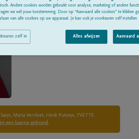
Geboren te
Tienen
op
25/04/1943
sch. Andere cookies worden gebruikt voor analyse, marketing of andere functio
ragen we wél jouw toestemming. Door op “Aanvaard alle cookies” te klikken g
Overleden te
TIENEN
op
18/12/2022
laan van alle cookies op uw apparaat. Je kan ook je voorkeuren zelf instellen.
Woonachtig te
Glabbeek-Zuurbemde
rkeuren zelf in
Alles afwijzen
Aanvaard a
eys, Maria Vervloet, Heidi Putseys, YVETTE
n een kaarsje gebrand.