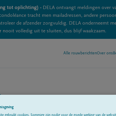
ng tot oplichting) -
DELA ontvangt meldingen over va
ondoléance tracht men mailadressen, andere persoon
controleer de afzender zorgvuldig. DELA onderneemt m
 nooit volledig uit te sluiten, dus blijf waakzaam.
Alle rouwberichten
Over ons
B
art
nisgeving
te gebruikt cookies. Sommige zijn nodig voor de goede werking van de websit