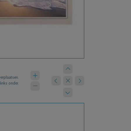
verplaatsen.
links onder.