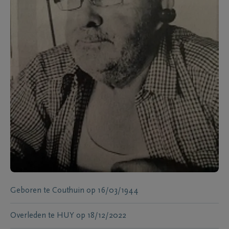
Geboren te
Couthuin
op
16/03/1944
Overleden te
HUY
op
18/12/2022