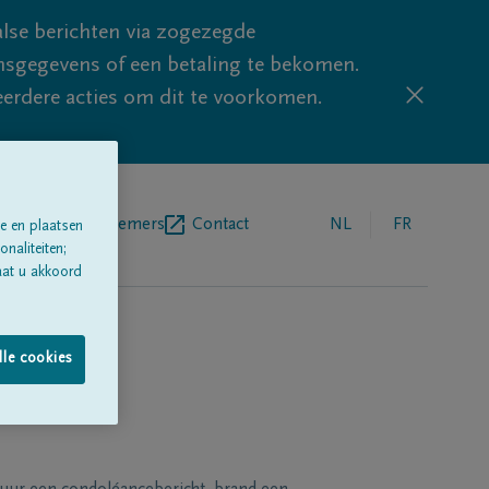
lse berichten via zogezegde
sgegevens of een betaling te bekomen.
eerdere acties om dit te voorkomen.
egrafenisondernemers
Contact
NL
FR
e en plaatsen
naliteiten;
aat u akkoord
lle cookies