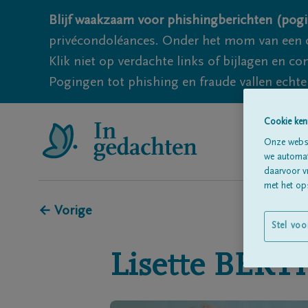
Blijf waakzaam voor phishingberichten (pogi
privécondoléances. Onder het mom van een c
Klik niet op verdachte links of bijlagen en 
Pogingen tot phishing en fraude vallen echter
Cookie ken
Onze websi
we automati
daarvoor v
met het ops
← Vorige
Stel voo
Lisette
BERT