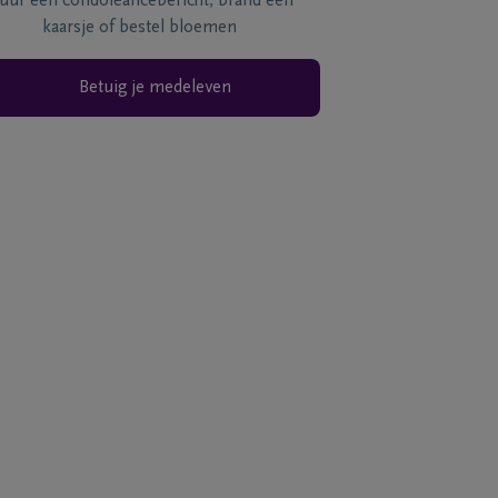
tuur een condoléancebericht, brand een
kaarsje of bestel bloemen
Betuig je medeleven