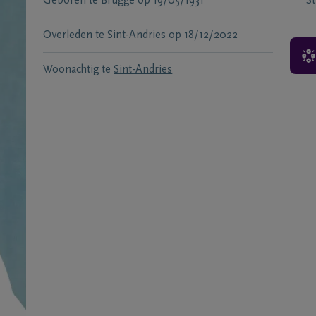
Geboren te
Brugge
op
19/05/1931
S
Overleden te
Sint-Andries
op
18/12/2022
Woonachtig te
Sint-Andries