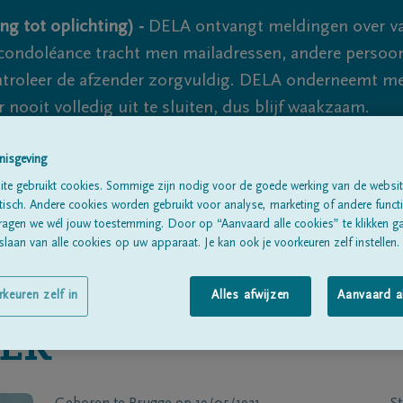
ng tot oplichting) -
DELA ontvangt meldingen over va
ondoléance tracht men mailadressen, andere persoon
controleer de afzender zorgvuldig. DELA onderneemt m
 nooit volledig uit te sluiten, dus blijf waakzaam.
nisgeving
Alle rouwberichten
Over ons
B
te gebruikt cookies. Sommige zijn nodig voor de goede werking van de websit
sch. Andere cookies worden gebruikt voor analyse, marketing of andere functio
ragen we wél jouw toestemming. Door op “Aanvaard alle cookies” te klikken g
laan van alle cookies op uw apparaat. Je kan ook je voorkeuren zelf instellen.
rkeuren zelf in
Alles afwijzen
Aanvaard a
IER