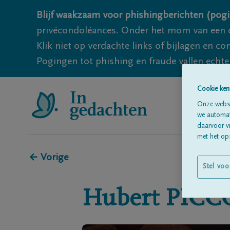
Blijf waakzaam voor phishingberichten (pogi
privécondoléances. Onder het mom van een c
Klik niet op verdachte links of bijlagen en 
Pogingen tot phishing en fraude vallen echter
Cookie ken
Onze websi
we automati
daarvoor v
met het ops
← Vorige
Stel voo
Hubert
PICC