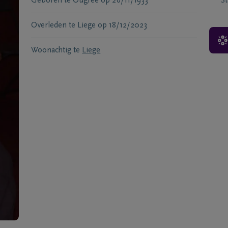
Geboren te
Ougree
op
26/11/1933
S
Overleden te
Liege
op
18/12/2023
Woonachtig te
Liege