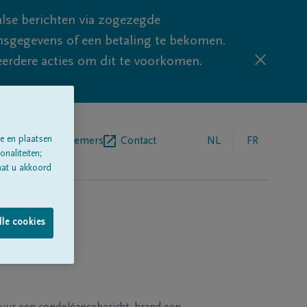
lse berichten via zogezegde
sgegevens of een betaling te bekomen.
eerdere acties om dit te voorkomen.
e en plaatsen
egrafenisondernemers
Contact
NL
FR
naliteiten;
aat u akkoord
lle cookies