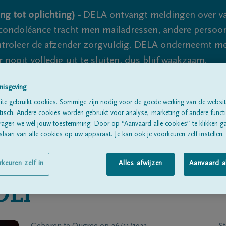
ng tot oplichting) -
DELA ontvangt meldingen over va
ondoléance tracht men mailadressen, andere persoon
controleer de afzender zorgvuldig. DELA onderneemt m
 nooit volledig uit te sluiten, dus blijf waakzaam.
nisgeving
te gebruikt cookies. Sommige zijn nodig voor de goede werking van de websit
Alle rouwberichten
Over ons
B
sch. Andere cookies worden gebruikt voor analyse, marketing of andere functio
ragen we wél jouw toestemming. Door op “Aanvaard alle cookies” te klikken g
laan van alle cookies op uw apparaat. Je kan ook je voorkeuren zelf instellen.
rkeuren zelf in
Alles afwijzen
Aanvaard a
OLI