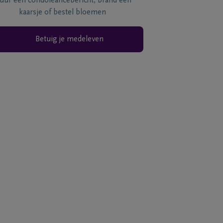
tuur een condoléancebericht, brand een
kaarsje of bestel bloemen
Betuig je medeleven