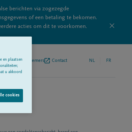
lse berichten via zogezegde
sgegevens of een betaling te bekomen.
eerdere acties om dit te voorkomen.
e en plaatsen
egrafenisondernemers
Contact
NL
FR
naliteiten;
aat u akkoord
lle cookies