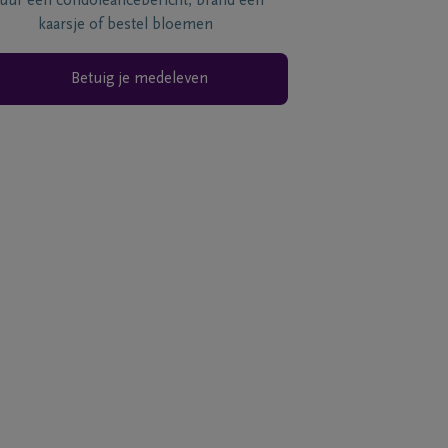
tuur een condoléancebericht, brand een
kaarsje of bestel bloemen
Betuig je medeleven