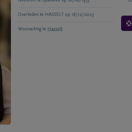
Geboren te
Spalbeek
op
18/08/1935
S
Overleden te
HASSELT
op
18/12/2023
Woonachtig te
Hasselt