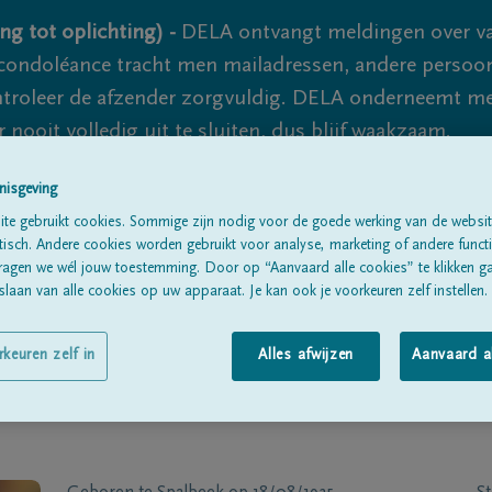
ng tot oplichting) -
DELA ontvangt meldingen over va
ondoléance tracht men mailadressen, andere persoon
controleer de afzender zorgvuldig. DELA onderneemt m
 nooit volledig uit te sluiten, dus blijf waakzaam.
nisgeving
te gebruikt cookies. Sommige zijn nodig voor de goede werking van de websit
Alle rouwberichten
Over ons
B
sch. Andere cookies worden gebruikt voor analyse, marketing of andere functio
ragen we wél jouw toestemming. Door op “Aanvaard alle cookies” te klikken g
laan van alle cookies op uw apparaat. Je kan ook je voorkeuren zelf instellen.
rkeuren zelf in
Alles afwijzen
Aanvaard a