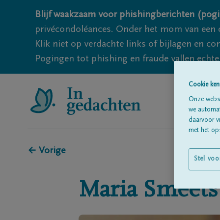
Blijf waakzaam voor phishingberichten (pogi
privécondoléances. Onder het mom van een c
Klik niet op verdachte links of bijlagen en 
Pogingen tot phishing en fraude vallen echter
Cookie ken
Onze websi
we automati
daarvoor v
met het ops
← Vorige
Stel voo
Maria
Smeets