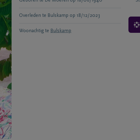
Geboren te
De Moeren
op
18/06/1940
S
Overleden te
Bulskamp
op
18/12/2023
Woonachtig te
Bulskamp