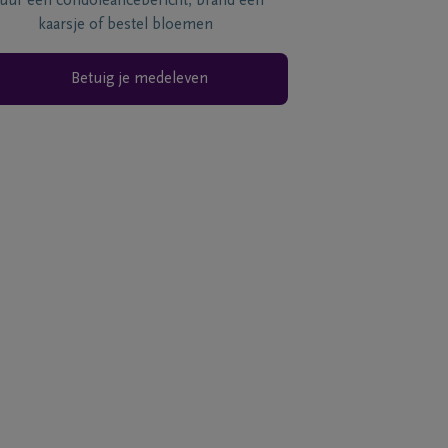
tuur een condoléancebericht, brand een
kaarsje of bestel bloemen
Betuig je medeleven