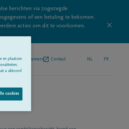
lse berichten via zogezegde
sgegevens of een betaling te bekomen.
eerdere acties om dit te voorkomen.
e en plaatsen
egrafenisondernemers
Contact
NL
FR
naliteiten;
aat u akkoord
lle cookies