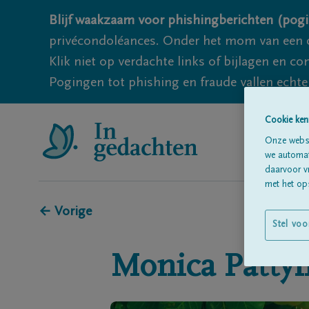
Blijf waakzaam voor phishingberichten (pogi
privécondoléances. Onder het mom van een c
Klik niet op verdachte links of bijlagen en 
Pogingen tot phishing en fraude vallen echter
Cookie ken
Onze websi
we automati
daarvoor v
met het ops
← Vorige
Stel voo
Monica
Patty