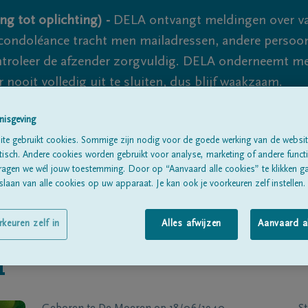
ng tot oplichting) -
DELA ontvangt meldingen over va
ondoléance tracht men mailadressen, andere persoon
controleer de afzender zorgvuldig. DELA onderneemt m
 nooit volledig uit te sluiten, dus blijf waakzaam.
nisgeving
te gebruikt cookies. Sommige zijn nodig voor de goede werking van de websit
Alle rouwberichten
Over ons
B
sch. Andere cookies worden gebruikt voor analyse, marketing of andere functio
ragen we wél jouw toestemming. Door op “Aanvaard alle cookies” te klikken g
laan van alle cookies op uw apparaat. Je kan ook je voorkeuren zelf instellen.
rkeuren zelf in
Alles afwijzen
Aanvaard a
n