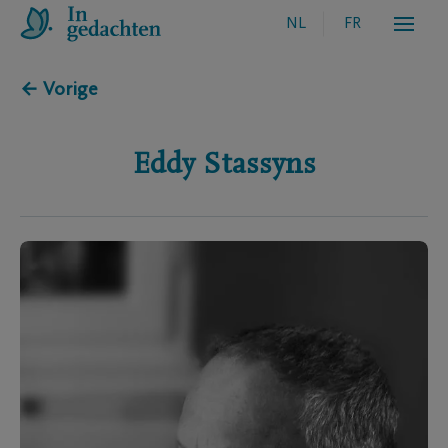
NL
FR
← Vorige
Eddy
Stassyns