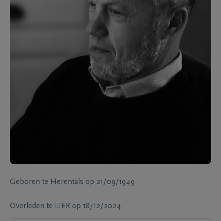
Geboren te
Herentals
op
21/09/1949
Overleden te
LIER
op
18/12/2024