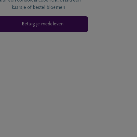
tuur een condoléancebericht, brand een
kaarsje of bestel bloemen
Betuig je medeleven