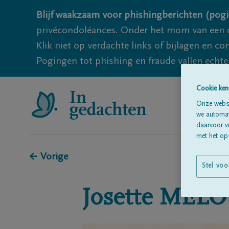
Blijf waakzaam voor phishingberichten (pogi
privécondoléances. Onder het mom van een c
Klik niet op verdachte links of bijlagen en 
Pogingen tot phishing en fraude vallen echter
Cookie ken
Onze websi
we automati
daarvoor v
met het ops
← Vorige
Stel voo
Josette
MELO