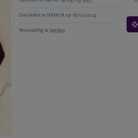
Geboren te
Namur
op
09/03/1943
S
Overleden te
NAMUR
op
18/12/2024
Woonachtig te
Jambes