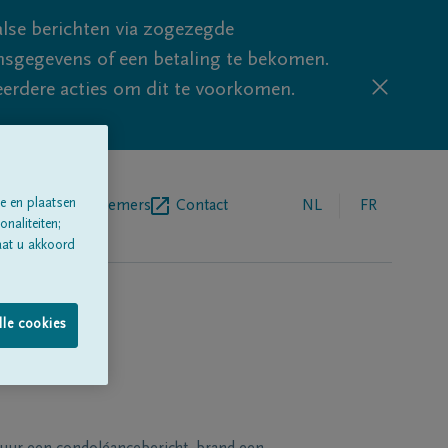
lse berichten via zogezegde
sgegevens of een betaling te bekomen.
eerdere acties om dit te voorkomen.
e en plaatsen
egrafenisondernemers
Contact
NL
FR
naliteiten;
aat u akkoord
lle cookies