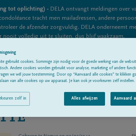
ng tot oplichting) -
DELA ontvangt meldingen over va
ondoléance tracht men mailadressen, andere persoon
controleer de afzender zorgvuldig. DELA onderneemt m
 nooit volledig uit te sluiten, dus blijf waakzaam.
nisgeving
te gebruikt cookies. Sommige zijn nodig voor de goede werking van de websit
Alle rouwberichten
Over ons
B
sch. Andere cookies worden gebruikt voor analyse, marketing of andere functio
ragen we wél jouw toestemming. Door op “Aanvaard alle cookies” te klikken g
laan van alle cookies op uw apparaat. Je kan ook je voorkeuren zelf instellen.
rkeuren zelf in
Alles afwijzen
Aanvaard a
TTE